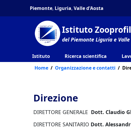
Piemonte
,
Liguria
,
Valle d'Aosta
Istituto Zooprof
del Piemonte Liguria e Valle
Istituto
Ricerca scientifica
Lav
Home
Organizzazione e contatti
Dir
Direzione
DIRETTORE GENERALE
Dott. Claudio G
DIRETTORE SANITARIO
Dott. Alessand