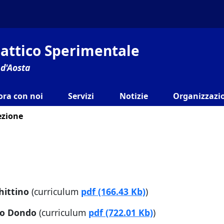
ilattico Sperimentale
 d'Aosta
ora con noi
Servizi
Notizie
Organizzazio
ezione
hittino
(curriculum
pdf
(166.43 Kb)
)
ro Dondo
(curriculum
pdf
(722.01 Kb)
)