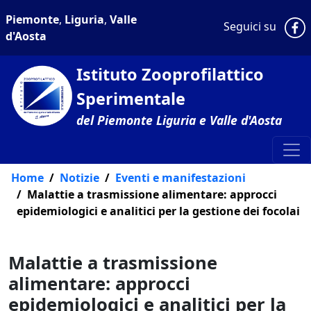
Piemonte
,
Liguria
,
Valle
P
Seguici su
d'Aosta
Istituto Zooprofilattico
Sperimentale
del Piemonte Liguria e Valle d'Aosta
Home
Notizie
Eventi e manifestazioni
Malattie a trasmissione alimentare: approcci
epidemiologici e analitici per la gestione dei focolai
Malattie a trasmissione
alimentare: approcci
epidemiologici e analitici per la