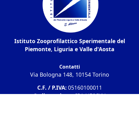
Istituto Zooprofilattico Sperimentale del
Piemonte, Liguria e Valle d'Aosta
Contatti
Via Bologna 148, 10154 Torino
C.F. / P.IVA:
05160100011
Codice univoco
IPA UF6CXU
PEC:
izsto@legalmail.it
Tel.:
01126861
Fax:
0112487770
Amministrazione Trasparente