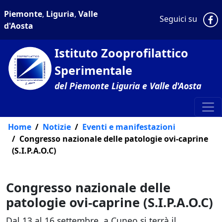
Piemonte
,
Liguria
,
Valle
P
Seguici su
d'Aosta
Istituto Zooprofilattico
Sperimentale
del Piemonte Liguria e Valle d'Aosta
Home
Notizie
Eventi e manifestazioni
Congresso nazionale delle patologie ovi-caprine
(S.I.P.A.O.C)
Congresso nazionale delle
patologie ovi-caprine (S.I.P.A.O.C)
Dal 13 al 16 settembre, a Cuneo si terrà il