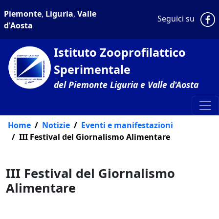
Piemonte
,
Liguria
,
Valle
P
Seguici su
d'Aosta
Istituto Zooprofilattico
Sperimentale
del Piemonte Liguria e Valle d'Aosta
Home
Notizie
Eventi e manifestazioni
III Festival del Giornalismo Alimentare
III Festival del Giornalismo
Alimentare