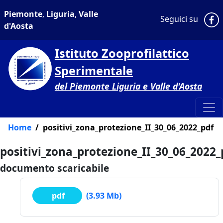
Piemonte
,
Liguria
,
Valle
P
Seguici su
d'Aosta
Istituto Zooprofilattico
Sperimentale
del Piemonte Liguria e Valle d'Aosta
Home
positivi_zona_protezione_II_30_06_2022_pdf
positivi_zona_protezione_II_30_06_2022_
documento scaricabile
pdf
(3.93 Mb)