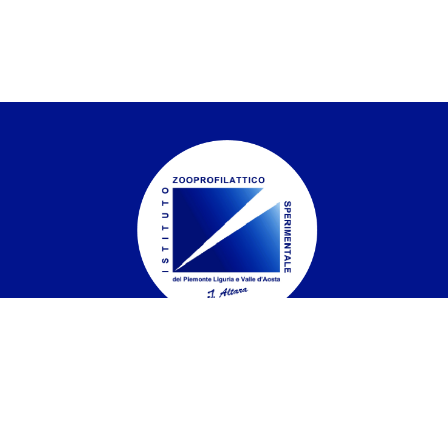
Istituto Zooprofilattico Sperimentale del
Piemonte, Liguria e Valle d'Aosta
Contatti