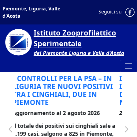
Piemonte
,
Liguria
,
Valle
P
Seguici su
d'Aosta
Istituto Zooprofilattico
Sperimentale
del Piemonte Liguria e Valle d'Aosta
Home page
IL CALDO RECORD TRASFORMA
IL SORGO IN VELENO, STRAGE
DI PECORE
NELL'ALESSANDRINO
24-Lug-2026