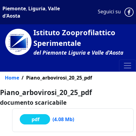
Piemonte
,
Liguria
,
Valle
P
Seguici su
d'Aosta
Istituto Zooprofilattico
Sperimentale
del Piemonte Liguria e Valle d'Aosta
Home
Piano_arbovirosi_20_25_pdf
Piano_arbovirosi_20_25_pdf
documento scaricabile
pdf
(4.08 Mb)