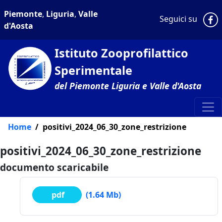
Piemonte
,
Liguria
,
Valle
P
Seguici su
d'Aosta
Istituto Zooprofilattico
Sperimentale
del Piemonte Liguria e Valle d'Aosta
Home
positivi_2024_06_30_zone_restrizione
positivi_2024_06_30_zone_restrizione
documento scaricabile
pdf
(1.64 Mb)