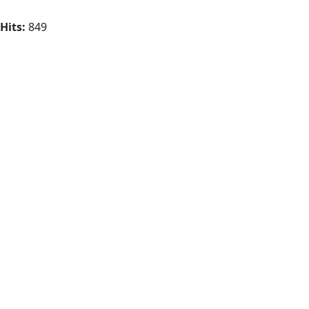
Hits:
849