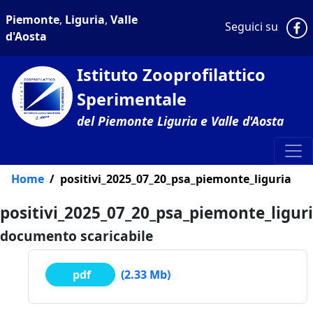
Piemonte
,
Liguria
,
Valle
P
Seguici su
d'Aosta
Istituto Zooprofilattico
Sperimentale
del Piemonte Liguria e Valle d'Aosta
Home
positivi_2025_07_20_psa_piemonte_liguria
positivi_2025_07_20_psa_piemonte_ligur
documento scaricabile
pdf
(2.33 Mb)