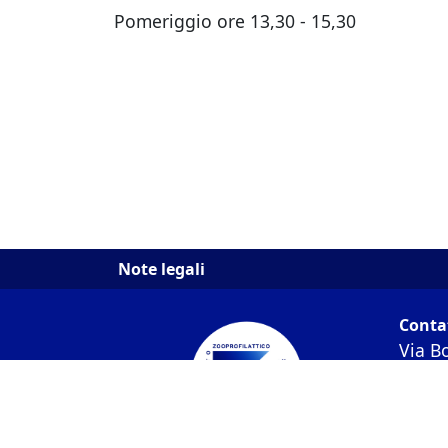
Pomeriggio ore 13,30 - 15,30
Note legali
Conta
Via B
C.F. /
Codic
PEC: