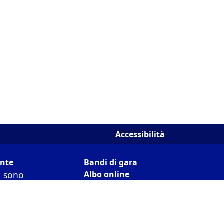
Accessibilità
ente
Bandi di gara
i sono
Albo online
Privacy
dizioni previste
ia 2003/98/CE e
Seguici su