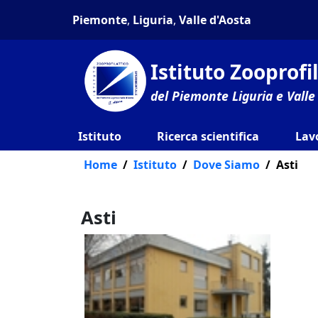
Piemonte
,
Liguria
,
Valle d'Aosta
Istituto Zooprof
del Piemonte Liguria e Valle
Istituto
Ricerca scientifica
Lav
Home
Istituto
Dove Siamo
Asti
Asti