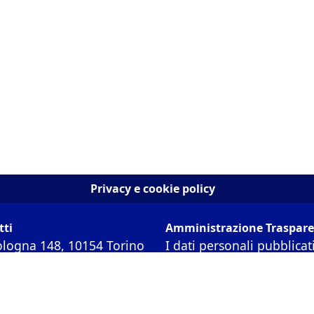
Privacy e cookie policy
tti
Amministrazione Traspar
ologna 148, 10154 Torino
I dati personali pubblicat
riutilizzabili solo alle con
 P.IVA:
05160100011
dalla direttiva comunitar
e univoco
IPA UF6CXU
dal d.lgs. 36/2006
izsto@legalmail.it