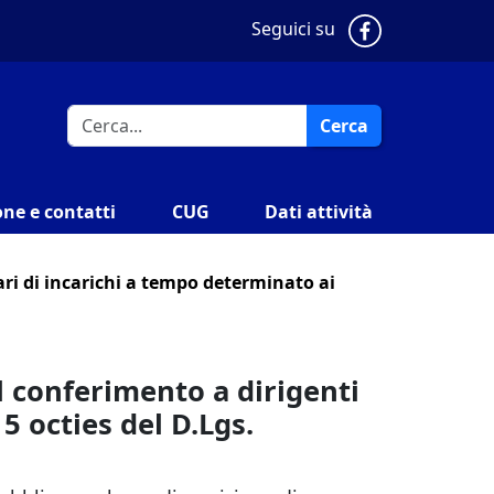
Pagina Faceb
Seguici su
Cerca
ne e contatti
CUG
Dati attività
ari di incarichi a tempo determinato ai
l conferimento a dirigenti
5 octies del D.Lgs.