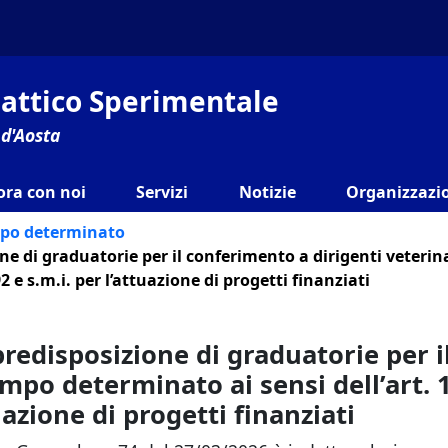
ilattico Sperimentale
 d'Aosta
ora con noi
Servizi
Notizie
Organizzazio
mpo determinato
ne di graduatorie per il conferimento a dirigenti veterin
92 e s.m.i. per l’attuazione di progetti finanziati
predisposizione di graduatorie per i
empo determinato ai sensi dell’art. 1
uazione di progetti finanziati