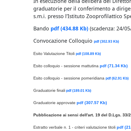
In esecuzione della delibera del Diretto
graduatorie per il conferimento a dirigen
s.m.i. presso l’Istituto Zooprofilattico S
Bando
pdf
(434.88 Kb)
(scadenza: 24/05
Convocazione Colloquio
pdf
(302.93 Kb)
Esito Valutazione Titoli
pdf
(108.89 Kb)
Esito colloquio - sessione mattutina
pdf
(71.34 Kb)
Esito colloquio - sessione pomeridiana
pdf
(62.91 Kb)
Graduatorie finali
pdf
(189.01 Kb)
Graduatorie approvate
pdf
(307.57 Kb)
Pubblicazione ai sensi dell'art. 19 del D.Lgs. 33/
Estratto verbale n. 1 - criteri valutazione titoli
pdf
(21