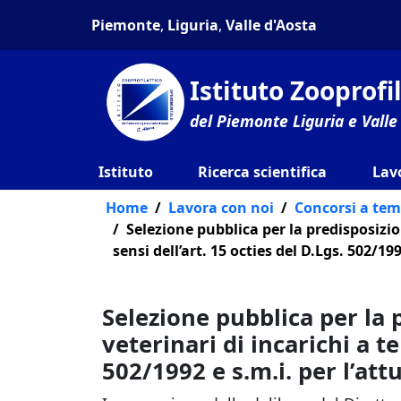
Piemonte
,
Liguria
,
Valle d'Aosta
Istituto Zooprof
del Piemonte Liguria e Valle
Istituto
Ricerca scientifica
Lav
Home
Lavora con noi
Concorsi a te
Selezione pubblica per la predisposizio
sensi dell’art. 15 octies del D.Lgs. 502/19
Selezione pubblica per la 
veterinari di incarichi a t
502/1992 e s.m.i. per l’att