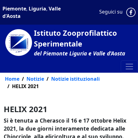
Piemonte
,
Liguria
,
Valle
P
Seguici su
d'Aosta
Istituto Zooprofilattico
Sperimentale
del Piemonte Liguria e Valle d'Aosta
Home
Notizie
Notizie istituzionali
HELIX 2021
HELIX 2021
Si è tenuta a Cherasco il 16 e 17 ottobre Helix
2021, la due giorni interamente dedicata alle
Chiocciole, alla elicicoltura e al suo sviluppo.