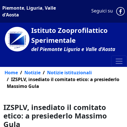
Piemonte
,
Liguria
,
Valle
P
Seguici su
d'Aosta
Istituto Zooprofilattico
Sperimentale
del Piemonte Liguria e Valle d'Aosta
Home
Notizie
Notizie istituzionali
IZSPLV, insediato il comitato etico: a presiederlo
Massimo Gula
IZSPLV, insediato il comitato
etico: a presiederlo Massimo
Gula