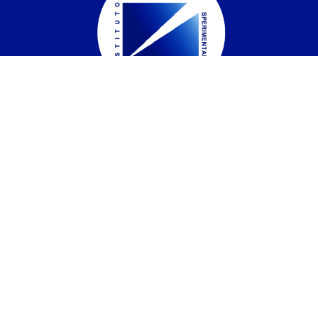
Istituto Zooprofilattico Sperimentale del
Piemonte, Liguria e Valle d'Aosta
Contatti
Via Bologna 148, 10154 Torino
C.F. / P.IVA:
05160100011
Codice univoco
IPA UF6CXU
PEC:
izsto@legalmail.it
Tel.:
01126861
Fax:
0112487770