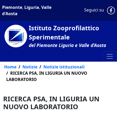
Piemonte
,
Liguria
,
Valle
P
Seguici su
d'Aosta
Istituto Zooprofilattico
Sperimentale
del Piemonte Liguria e Valle d'Aosta
Home
Notizie
Notizie istituzionali
RICERCA PSA, IN LIGURIA UN NUOVO
LABORATORIO
RICERCA PSA, IN LIGURIA UN
NUOVO LABORATORIO