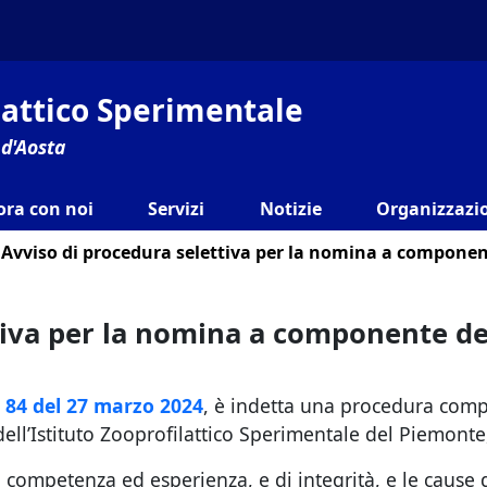
ilattico Sperimentale
 d'Aosta
ora con noi
Servizi
Notizie
Organizzazio
Avviso di procedura selettiva per la nomina a component
tiva per la nomina a componente de
. 84 del 27 marzo 2024
, è indetta una procedura compa
l’Istituto Zooprofilattico Sperimentale del Piemonte, 
 competenza ed esperienza, e di integrità, e le cause di 