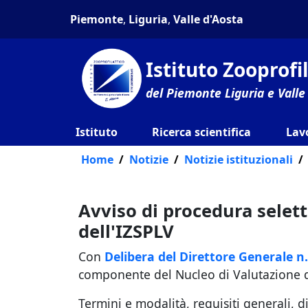
Piemonte
,
Liguria
,
Valle d'Aosta
Istituto Zooprof
del Piemonte Liguria e Valle
Istituto
Ricerca scientifica
Lav
Home
Notizie
Notizie istituzionali
Avviso di procedura selet
dell'IZSPLV
Con
Delibera del Direttore Generale n
componente del Nucleo di Valutazione del
Termini e modalità, requisiti generali, di