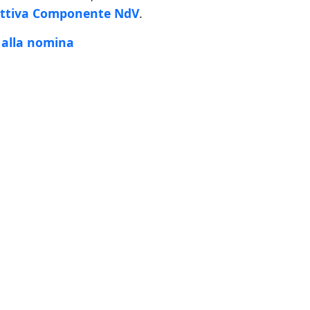
ettiva Componente NdV
.
à alla nomina