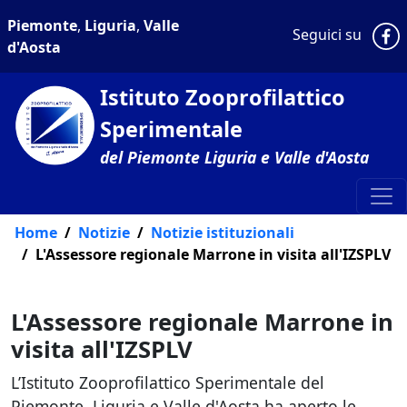
Piemonte
,
Liguria
,
Valle
P
Seguici su
d'Aosta
Istituto Zooprofilattico
Sperimentale
del Piemonte Liguria e Valle d'Aosta
Home
Notizie
Notizie istituzionali
L'Assessore regionale Marrone in visita all'IZSPLV
L'Assessore regionale Marrone in
visita all'IZSPLV
L’Istituto Zooprofilattico Sperimentale del
Piemonte, Liguria e Valle d'Aosta ha aperto le