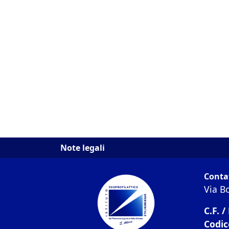
Note legali
Conta
Via B
C.F. /
Codic