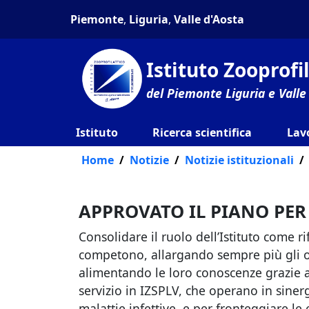
Piemonte
,
Liguria
,
Valle d'Aosta
Istituto Zooprof
del Piemonte Liguria e Valle
Istituto
Ricerca scientifica
Lav
Home
Notizie
Notizie istituzionali
APPROVATO IL PIANO PER 
Consolidare il ruolo dell’Istituto come ri
competono, allargando sempre più gli or
alimentando le loro conoscenze grazie all
servizio in IZSPLV, che operano in sinerg
malattie infettive, e per fronteggiare le