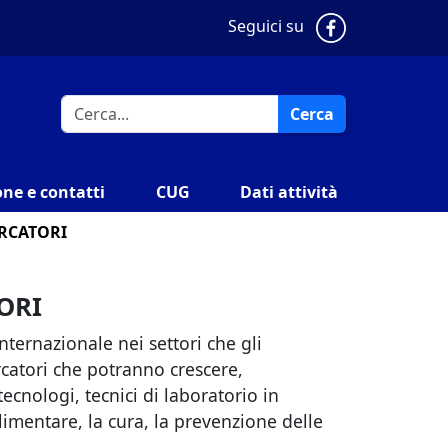
Pagina Faceb
Seguici su
Cerca
ne e contatti
CUG
Dati attività
ERCATORI
ORI
internazionale nei settori che gli
catori che potranno crescere,
ecnologi, tecnici di laboratorio in
limentare, la cura, la prevenzione delle