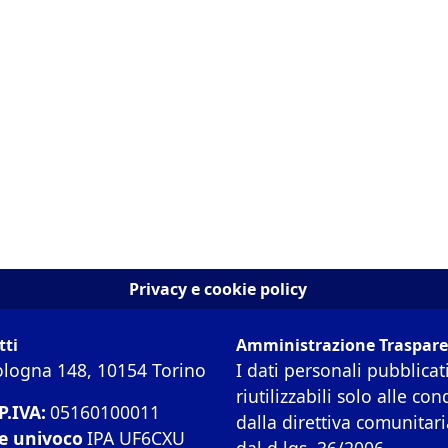
Privacy e cookie policy
tti
Amministrazione Traspar
ologna 148, 10154 Torino
I dati personali pubblicat
riutilizzabili solo alle con
 P.IVA:
05160100011
dalla direttiva comunitar
e univoco
IPA UF6CXU
dal d.lgs. 36/2006