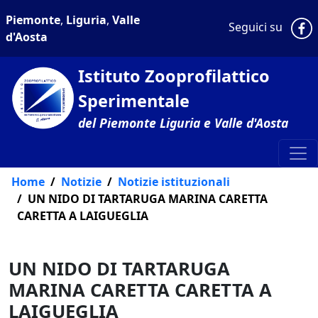
Piemonte
,
Liguria
,
Valle
P
Seguici su
d'Aosta
Istituto Zooprofilattico
Sperimentale
del Piemonte Liguria e Valle d'Aosta
Home
Notizie
Notizie istituzionali
UN NIDO DI TARTARUGA MARINA CARETTA
CARETTA A LAIGUEGLIA
UN NIDO DI TARTARUGA
MARINA CARETTA CARETTA A
LAIGUEGLIA