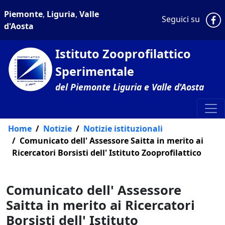
Piemonte
,
Liguria
,
Valle
P
Seguici su
d'Aosta
Istituto Zooprofilattico
Sperimentale
del Piemonte Liguria e Valle d'Aosta
Home
Notizie
Notizie istituzionali
Comunicato dell' Assessore Saitta in merito ai
Ricercatori Borsisti dell' Istituto Zooprofilattico
Comunicato dell' Assessore
Saitta in merito ai Ricercatori
Borsisti dell' Istituto