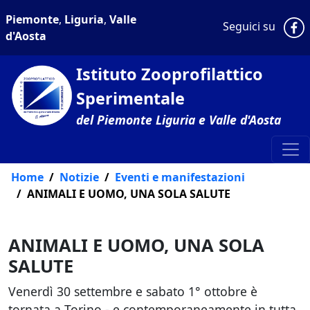
Piemonte
,
Liguria
,
Valle
P
Seguici su
d'Aosta
Istituto Zooprofilattico
Sperimentale
del Piemonte Liguria e Valle d'Aosta
Home
Notizie
Eventi e manifestazioni
ANIMALI E UOMO, UNA SOLA SALUTE
ANIMALI E UOMO, UNA SOLA
SALUTE
Venerdì 30 settembre e sabato 1° ottobre è
tornata a Torino - e contemporaneamente in tutta