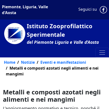
Piemonte
,
Liguria
,
Valle
P
Seguici su
d'Aosta
Istituto Zooprofilattico
Sperimentale
del Piemonte Liguria e Valle d'Aosta
Home
Notizie
Eventi e manifestazioni
Metalli e composti azotati negli alimenti e nei
mangimi
Metalli e composti azotati negli
alimenti e nei mangimi
L’aggiornamento normativo e tecnico, nonché il