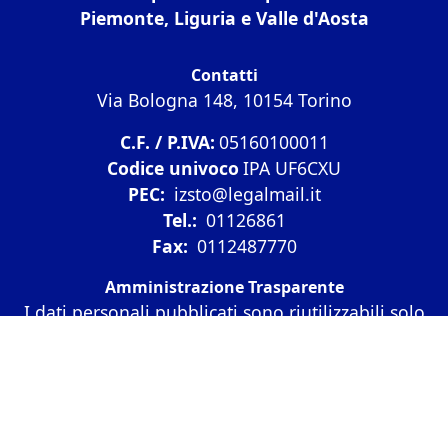
Piemonte, Liguria e Valle d'Aosta
Contatti
Via Bologna 148, 10154 Torino
C.F. / P.IVA:
05160100011
Codice univoco
IPA UF6CXU
PEC:
izsto@legalmail.it
Tel.:
01126861
Fax:
0112487770
Amministrazione Trasparente
I dati personali pubblicati sono riutilizzabili solo
alle condizioni previste dalla direttiva comunitaria
2003/98/CE e dal d.lgs. 36/2006
Amministrazione Trasparente (fino al 15.12.2022)
Diritto di accesso