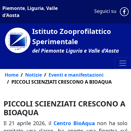
Piemonte
,
Liguria
,
Valle
P
Seguici su
d'Aosta
Istituto Zooprofilattico
Sperimentale
del Piemonte Liguria e Valle d'Aosta
Home
Notizie
Eventi e manifestazioni
PICCOLI SCIENZIATI CRESCONO A BIOAQUA
PICCOLI SCIENZIATI CRESCONO A
BIOAQUA
Il 21 aprile 2026, il
Centro BioAqua
non ha solo
ospitato una classe, ha aperto una finestra sul