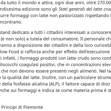
da tutto il mondo e attira, ogni due anni, oltre 270.00
 undicesima edizione sono gli
Stati generali del latte cru
urre formaggi con latte non pastorizzato rispettando l
incontrano.
and dedicato a tutti i cittadini interessati a conoscere 
 (e non solo) a tutela del consumatore. Il personale c
ranno a disposizione dei cittadini e della loro curiosità
ow Food si rafforza anche per effetto dell’esecuzione 
ti infatti, i formaggi prodotti con latte crudo sono con
filococchi coagulasi positivi, che in concentrazioni el
ni che non devono essere presenti negli alimenti. Nel 
 la qualità del latte. Inoltre, con un particolare stru
 della fosfatasi alcalina (ALP), il fattore capace di dis
 anche sui formaggi e indica se come materia prima è st
 Principi di Piemonte