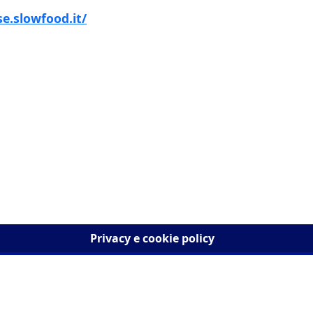
se.slowfood.it/
Privacy e cookie policy
tti
Amministrazione Traspar
ologna 148, 10154 Torino
I dati personali pubblicat
riutilizzabili solo alle con