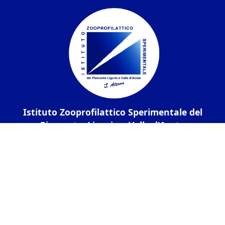
Istituto Zooprofilattico Sperimentale del
Piemonte, Liguria e Valle d'Aosta
Contatti
Via Bologna 148, 10154 Torino
C.F. / P.IVA:
05160100011
Codice univoco
IPA UF6CXU
PEC:
izsto@legalmail.it