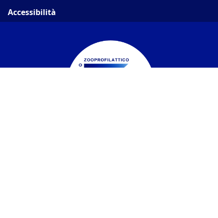
Accessibilità
Istituto Zooprofilattico Sperimentale del
Piemonte, Liguria e Valle d'Aosta
Contatti
Via Bologna 148, 10154 Torino
C.F. / P.IVA:
05160100011