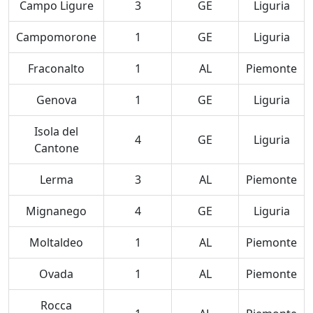
Campo Ligure
3
GE
Liguria
Campomorone
1
GE
Liguria
Fraconalto
1
AL
Piemonte
Genova
1
GE
Liguria
Isola del
4
GE
Liguria
Cantone
Lerma
3
AL
Piemonte
Mignanego
4
GE
Liguria
Moltaldeo
1
AL
Piemonte
Ovada
1
AL
Piemonte
Rocca