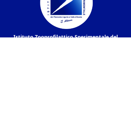
Istituto Zooprofilattico Sperimentale del
Piemonte, Liguria e Valle d'Aosta
Contatti
Via Bologna 148, 10154 Torino
C.F. / P.IVA:
05160100011
Codice univoco
IPA UF6CXU
PEC:
izsto@legalmail.it
Tel.:
01126861
Fax:
0112487770
Amministrazione Trasparente
I dati personali pubblicati sono riutilizzabili solo