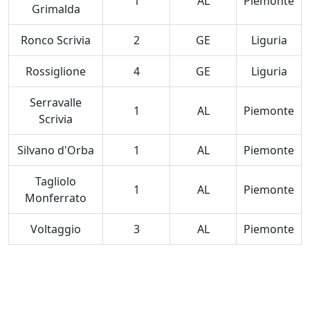
1
AL
Piemonte
Grimalda
Ronco Scrivia
2
GE
Liguria
Rossiglione
4
GE
Liguria
Serravalle
1
AL
Piemonte
Scrivia
Silvano d'Orba
1
AL
Piemonte
Tagliolo
1
AL
Piemonte
Monferrato
Voltaggio
3
AL
Piemonte