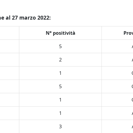
ne al 27 marzo 2022:
N° positività
Pro
5
2
1
5
1
1
3