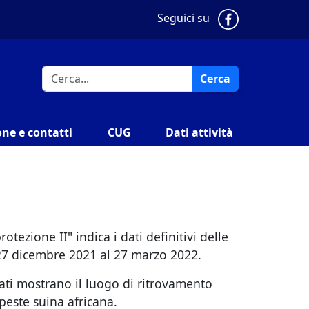
Pagina Faceb
Seguici su
Cerca
ne e contatti
CUG
Dati attività
tezione II" indica i dati definitivi delle
l 27 dicembre 2021 al 27 marzo 2022.
ati mostrano il luogo di ritrovamento
 peste suina africana.