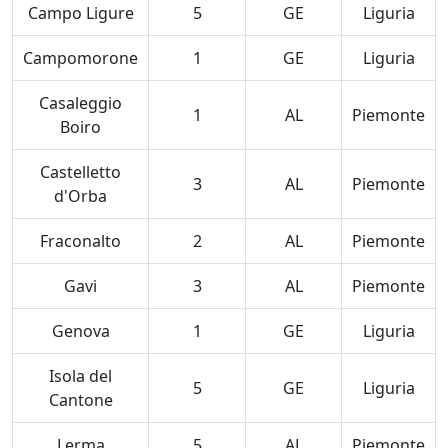
Campo Ligure
5
GE
Liguria
Campomorone
1
GE
Liguria
Casaleggio
1
AL
Piemonte
Boiro
Castelletto
3
AL
Piemonte
d'Orba
Fraconalto
2
AL
Piemonte
Gavi
3
AL
Piemonte
Genova
1
GE
Liguria
Isola del
5
GE
Liguria
Cantone
Lerma
5
AL
Piemonte