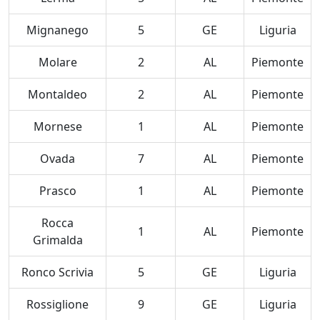
Mignanego
5
GE
Liguria
Molare
2
AL
Piemonte
Montaldeo
2
AL
Piemonte
Mornese
1
AL
Piemonte
Ovada
7
AL
Piemonte
Prasco
1
AL
Piemonte
Rocca
1
AL
Piemonte
Grimalda
Ronco Scrivia
5
GE
Liguria
Rossiglione
9
GE
Liguria