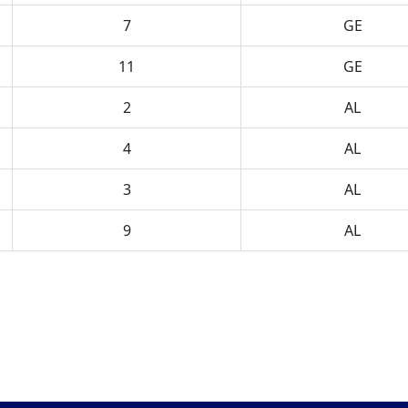
7
GE
11
GE
2
AL
4
AL
3
AL
9
AL