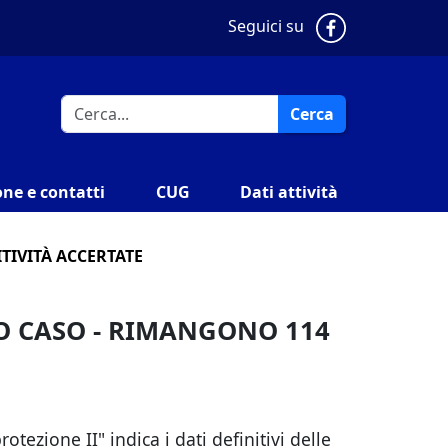
Pagina Faceb
Seguici su
Cerca
ne e contatti
CUG
Dati attività
TIVITÀ ACCERTATE
VO CASO - RIMANGONO 114
tezione II" indica i dati definitivi delle