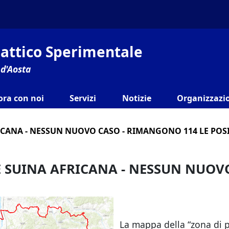
ilattico Sperimentale
 d'Aosta
ora con noi
Servizi
Notizie
Organizzazio
RICANA - NESSUN NUOVO CASO - RIMANGONO 114 LE POSI
TE SUINA AFRICANA - NESSUN NUO
La mappa della “zona di pro