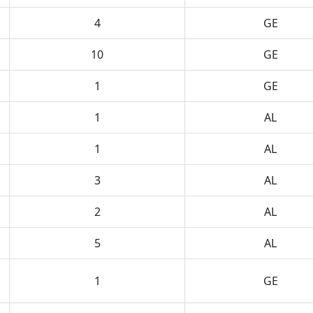
4
GE
10
GE
1
GE
1
AL
1
AL
3
AL
2
AL
5
AL
1
GE