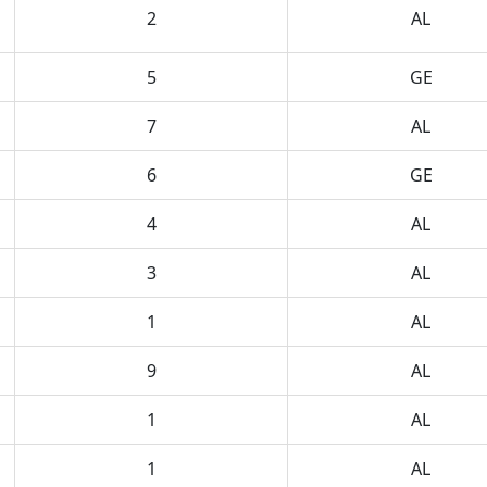
2
AL
5
GE
7
AL
6
GE
4
AL
3
AL
1
AL
9
AL
1
AL
1
AL