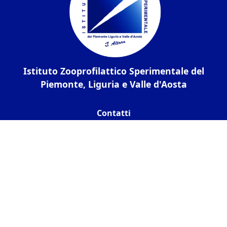
Istituto Zooprofilattico Sperimentale del
Piemonte, Liguria e Valle d'Aosta
Contatti
Via Bologna 148, 10154 Torino
C.F. / P.IVA:
05160100011
Codice univoco
IPA UF6CXU
PEC:
izsto@legalmail.it
Tel.:
01126861
Fax:
0112487770
Amministrazione Trasparente