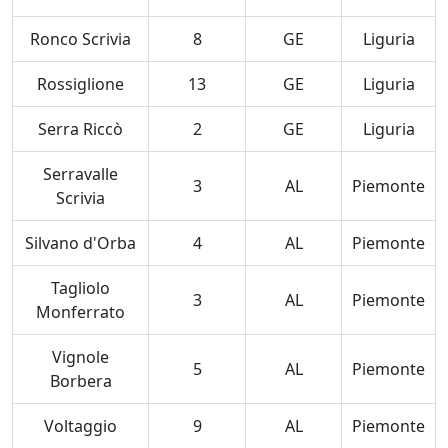
Ronco Scrivia
8
GE
Liguria
Rossiglione
13
GE
Liguria
Serra Riccò
2
GE
Liguria
Serravalle
3
AL
Piemonte
Scrivia
Silvano d'Orba
4
AL
Piemonte
Tagliolo
3
AL
Piemonte
Monferrato
Vignole
5
AL
Piemonte
Borbera
Voltaggio
9
AL
Piemonte