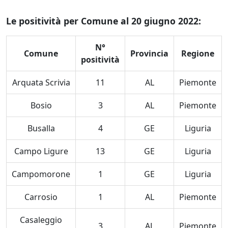
Le positività per Comune al 20 giugno 2022:
N°
Comune
Provincia
Regione
positività
Arquata Scrivia
11
AL
Piemonte
Bosio
3
AL
Piemonte
Busalla
4
GE
Liguria
Campo Ligure
13
GE
Liguria
Campomorone
1
GE
Liguria
Carrosio
1
AL
Piemonte
Casaleggio
3
AL
Piemonte