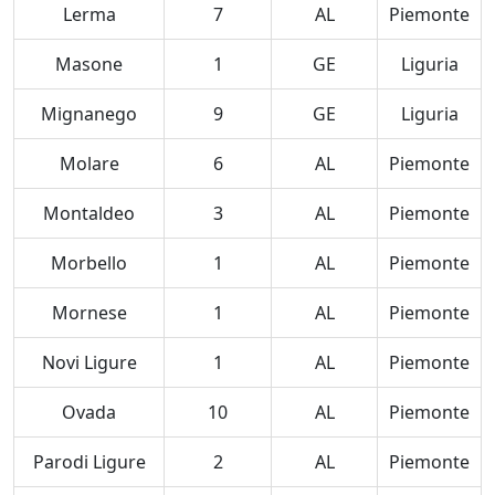
Lerma
7
AL
Piemonte
Masone
1
GE
Liguria
Mignanego
9
GE
Liguria
Molare
6
AL
Piemonte
Montaldeo
3
AL
Piemonte
Morbello
1
AL
Piemonte
Mornese
1
AL
Piemonte
Novi Ligure
1
AL
Piemonte
Ovada
10
AL
Piemonte
Parodi Ligure
2
AL
Piemonte