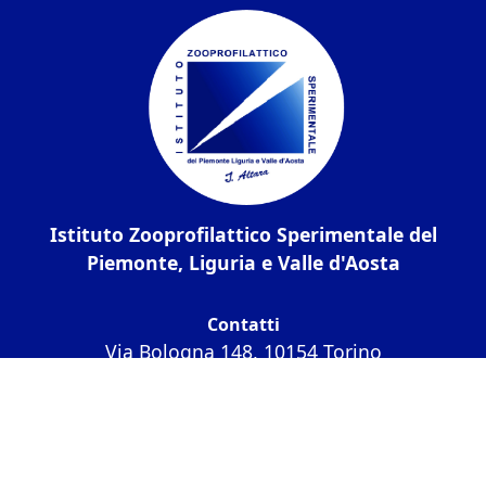
Istituto Zooprofilattico Sperimentale del
Piemonte, Liguria e Valle d'Aosta
Contatti
Via Bologna 148, 10154 Torino
C.F. / P.IVA:
05160100011
Codice univoco
IPA UF6CXU
PEC:
izsto@legalmail.it
Tel.:
01126861