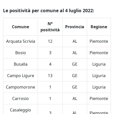
Le positività per comune al 4 luglio 2022:
N°
Comune
Provincia
Regione
positività
Arquata Scrivia
12
AL
Piemonte
Bosio
3
AL
Piemonte
Busalla
4
GE
Liguria
Campo Ligure
13
GE
Liguria
Campomorone
1
GE
Liguria
Carrosio
1
AL
Piemonte
Casaleggio
3
AL
Piemonte