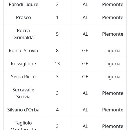
Parodi Ligure
2
AL
Piemonte
Prasco
1
AL
Piemonte
Rocca
5
AL
Piemonte
Grimalda
Ronco Scrivia
8
GE
Liguria
Rossiglione
13
GE
Liguria
Serra Riccò
3
GE
Liguria
Serravalle
3
AL
Piemonte
Scrivia
Silvano d'Orba
4
AL
Piemonte
Tagliolo
3
AL
Piemonte
Monferrato