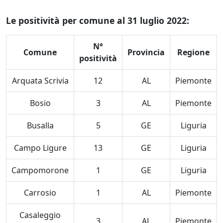
Le positività per comune al 31 luglio 2022:
N°
Comune
Provincia
Regione
positività
Arquata Scrivia
12
AL
Piemonte
Bosio
3
AL
Piemonte
Busalla
5
GE
Liguria
Campo Ligure
13
GE
Liguria
Campomorone
1
GE
Liguria
Carrosio
1
AL
Piemonte
Casaleggio
3
AL
Piemonte