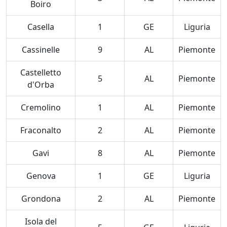
Boiro
Casella
1
GE
Liguria
Cassinelle
9
AL
Piemonte
Castelletto
5
AL
Piemonte
d'Orba
Cremolino
1
AL
Piemonte
Fraconalto
2
AL
Piemonte
Gavi
8
AL
Piemonte
Genova
1
GE
Liguria
Grondona
2
AL
Piemonte
Isola del