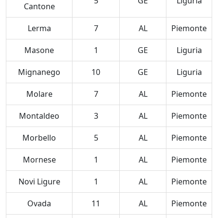
5
GE
Liguria
Cantone
Lerma
7
AL
Piemonte
Masone
1
GE
Liguria
Mignanego
10
GE
Liguria
Molare
7
AL
Piemonte
Montaldeo
3
AL
Piemonte
Morbello
5
AL
Piemonte
Mornese
1
AL
Piemonte
Novi Ligure
1
AL
Piemonte
Ovada
11
AL
Piemonte