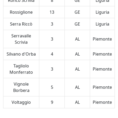
Ronco Scrivia
8
GE
Liguria
Rossiglione
13
GE
Liguria
Serra Riccò
3
GE
Liguria
Serravalle
3
AL
Piemonte
Scrivia
Silvano d'Orba
4
AL
Piemonte
Tagliolo
3
AL
Piemonte
Monferrato
Vignole
5
AL
Piemonte
Borbera
Voltaggio
9
AL
Piemonte