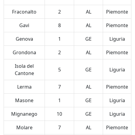
Fraconalto
2
AL
Piemonte
Gavi
8
AL
Piemonte
Genova
1
GE
Liguria
Grondona
2
AL
Piemonte
Isola del
5
GE
Liguria
Cantone
Lerma
7
AL
Piemonte
Masone
1
GE
Liguria
Mignanego
10
GE
Liguria
Molare
7
AL
Piemonte