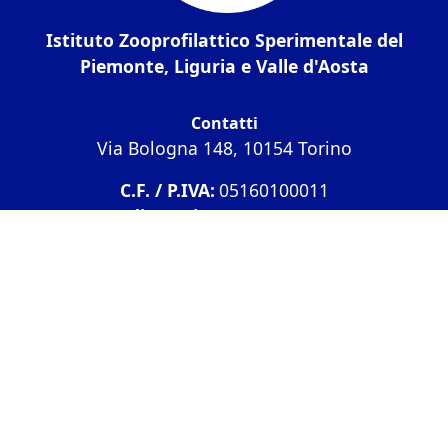
Istituto Zooprofilattico Sperimentale del
Piemonte, Liguria e Valle d'Aosta
Contatti
Via Bologna 148, 10154 Torino
C.F. / P.IVA:
05160100011
Codice univoco
IPA UF6CXU
PEC:
izsto@legalmail.it
Tel.:
01126861
Fax:
0112487770
Amministrazione Trasparente
I dati personali pubblicati sono riutilizzabili solo
alle condizioni previste dalla direttiva comunitaria
2003/98/CE e dal d.lgs. 36/2006