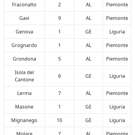
Fraconalto
2
AL
Piemonte
Gavi
9
AL
Piemonte
Genova
1
GE
Liguria
Grognardo
1
AL
Piemonte
Grondona
5
AL
Piemonte
Isola del
6
GE
Liguria
Cantone
Lerma
7
AL
Piemonte
Masone
1
GE
Liguria
Mignanego
10
GE
Liguria
Molare
7
AL
Piemonte