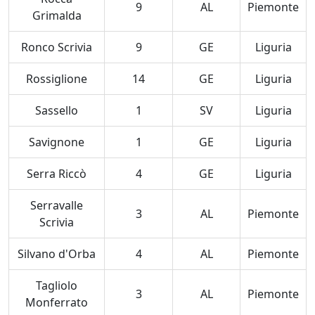
9
AL
Piemonte
Grimalda
Ronco Scrivia
9
GE
Liguria
Rossiglione
14
GE
Liguria
Sassello
1
SV
Liguria
Savignone
1
GE
Liguria
Serra Riccò
4
GE
Liguria
Serravalle
3
AL
Piemonte
Scrivia
Silvano d'Orba
4
AL
Piemonte
Tagliolo
3
AL
Piemonte
Monferrato