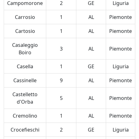
Campomorone
2
GE
Liguria
Carrosio
1
AL
Piemonte
Cartosio
1
AL
Piemonte
Casaleggio
3
AL
Piemonte
Boiro
Casella
1
GE
Liguria
Cassinelle
9
AL
Piemonte
Castelletto
5
AL
Piemonte
d'Orba
Cremolino
1
AL
Piemonte
Crocefieschi
2
GE
Liguria