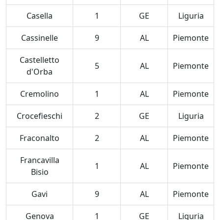
Casella
1
GE
Liguria
Cassinelle
9
AL
Piemonte
Castelletto
5
AL
Piemonte
d'Orba
Cremolino
1
AL
Piemonte
Crocefieschi
2
GE
Liguria
Fraconalto
2
AL
Piemonte
Francavilla
1
AL
Piemonte
Bisio
Gavi
9
AL
Piemonte
Genova
1
GE
Liguria