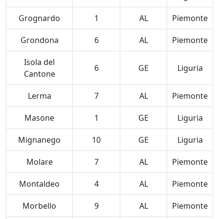
Grognardo
1
AL
Piemonte
Grondona
6
AL
Piemonte
Isola del
6
GE
Liguria
Cantone
Lerma
7
AL
Piemonte
Masone
1
GE
Liguria
Mignanego
10
GE
Liguria
Molare
7
AL
Piemonte
Montaldeo
4
AL
Piemonte
Morbello
9
AL
Piemonte