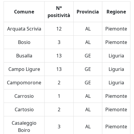
N°
Comune
Provincia
Regione
positività
Arquata Scrivia
12
AL
Piemonte
Bosio
3
AL
Piemonte
Busalla
13
GE
Liguria
Campo Ligure
13
GE
Liguria
Campomorone
2
GE
Liguria
Carrosio
1
AL
Piemonte
Cartosio
2
AL
Piemonte
Casaleggio
3
AL
Piemonte
Boiro