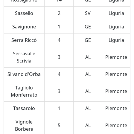
Sassello
2
SV
Liguria
Savignone
1
GE
Liguria
Serra Riccò
4
GE
Liguria
Serravalle
3
AL
Piemonte
Scrivia
Silvano d'Orba
4
AL
Piemonte
Tagliolo
3
AL
Piemonte
Monferrato
Tassarolo
1
AL
Piemonte
Vignole
5
AL
Piemonte
Borbera