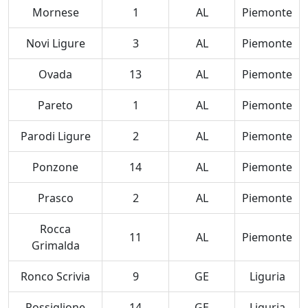
Mornese
1
AL
Piemonte
Novi Ligure
3
AL
Piemonte
Ovada
13
AL
Piemonte
Pareto
1
AL
Piemonte
Parodi Ligure
2
AL
Piemonte
Ponzone
14
AL
Piemonte
Prasco
2
AL
Piemonte
Rocca
11
AL
Piemonte
Grimalda
Ronco Scrivia
9
GE
Liguria
Rossiglione
14
GE
Liguria