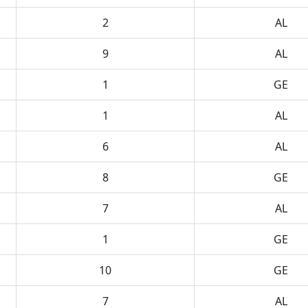
2
AL
9
AL
1
GE
1
AL
6
AL
8
GE
7
AL
1
GE
10
GE
7
AL