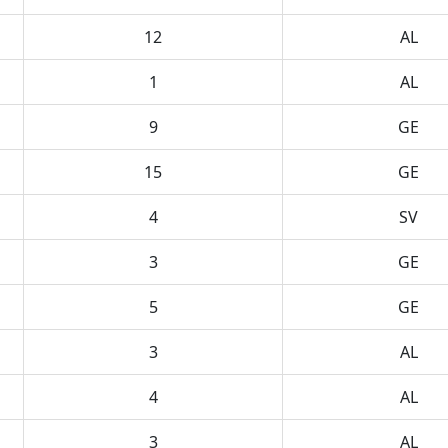
12
AL
1
AL
9
GE
15
GE
4
SV
3
GE
5
GE
3
AL
4
AL
3
AL