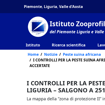
Piemonte
,
Liguria
,
Valle d'Aosta
Istituto Zooprof
del Piemonte Liguria e Valle
Istituto
Ricerca scientifica
Lav
Home
Notizie
Peste suina africana
I CONTROLLI PER LA PESTE SUINA AFR
ACCERTATE
I CONTROLLI PER LA PES
LIGURIA – SALGONO A 251
La mappa della “zona di protezione II” in