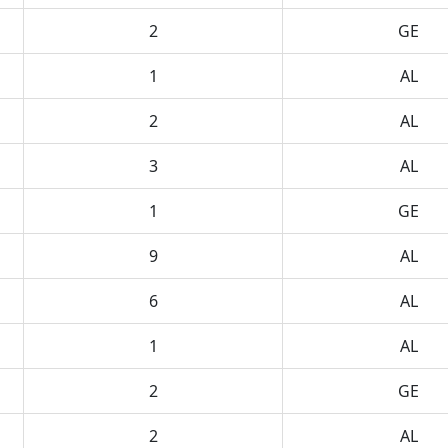
2
GE
1
AL
2
AL
3
AL
1
GE
9
AL
6
AL
1
AL
2
GE
2
AL