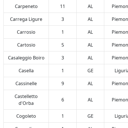
Carpeneto
11
AL
Piemon
Carrega Ligure
3
AL
Piemon
Carrosio
1
AL
Piemon
Cartosio
5
AL
Piemon
Casaleggio Boiro
3
AL
Piemon
Casella
1
GE
Liguri
Cassinelle
9
AL
Piemon
Castelletto
6
AL
Piemon
d'Orba
Cogoleto
1
GE
Liguri