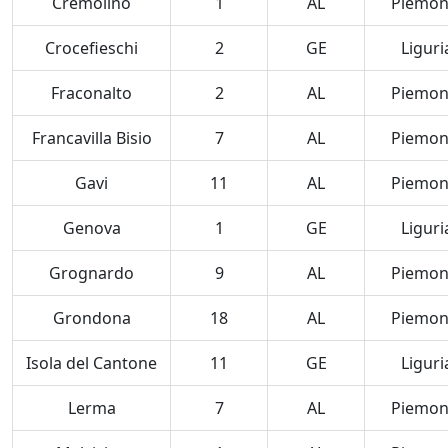
Cremolino
1
AL
Piemon
Crocefieschi
2
GE
Liguri
Fraconalto
2
AL
Piemon
Francavilla Bisio
7
AL
Piemon
Gavi
11
AL
Piemon
Genova
1
GE
Liguri
Grognardo
9
AL
Piemon
Grondona
18
AL
Piemon
Isola del Cantone
11
GE
Liguri
Lerma
7
AL
Piemon