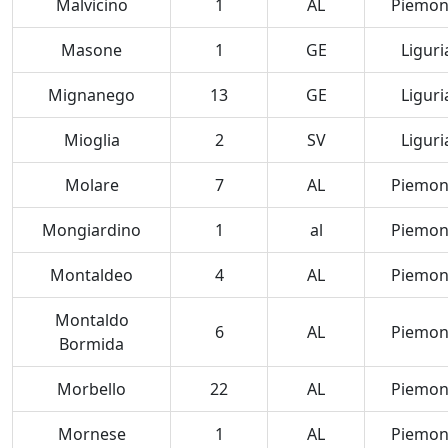
Malvicino
1
AL
Piemon
Masone
1
GE
Liguri
Mignanego
13
GE
Liguri
Mioglia
2
SV
Liguri
Molare
7
AL
Piemon
Mongiardino
1
al
Piemon
Montaldeo
4
AL
Piemon
Montaldo
6
AL
Piemon
Bormida
Morbello
22
AL
Piemon
Mornese
1
AL
Piemon