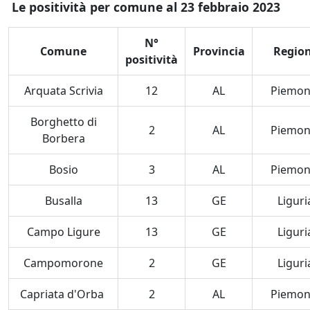
Le positività per comune al 23 febbraio 2023
N°
Comune
Provincia
Regio
positività
Arquata Scrivia
12
AL
Piemon
Borghetto di
2
AL
Piemon
Borbera
Bosio
3
AL
Piemon
Busalla
13
GE
Liguri
Campo Ligure
13
GE
Liguri
Campomorone
2
GE
Liguri
Capriata d'Orba
2
AL
Piemon