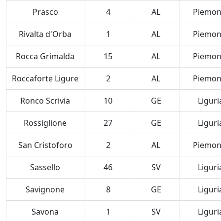
Prasco
4
AL
Piemon
Rivalta d'Orba
1
AL
Piemon
Rocca Grimalda
15
AL
Piemon
Roccaforte Ligure
2
AL
Piemon
Ronco Scrivia
10
GE
Liguri
Rossiglione
27
GE
Liguri
San Cristoforo
2
AL
Piemon
Sassello
46
SV
Liguri
Savignone
8
GE
Liguri
Savona
1
SV
Liguri