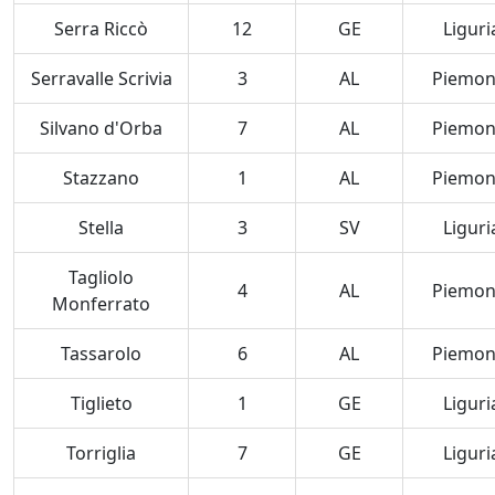
Serra Riccò
12
GE
Liguri
Serravalle Scrivia
3
AL
Piemon
Silvano d'Orba
7
AL
Piemon
Stazzano
1
AL
Piemon
Stella
3
SV
Liguri
Tagliolo
4
AL
Piemon
Monferrato
Tassarolo
6
AL
Piemon
Tiglieto
1
GE
Liguri
Torriglia
7
GE
Liguri