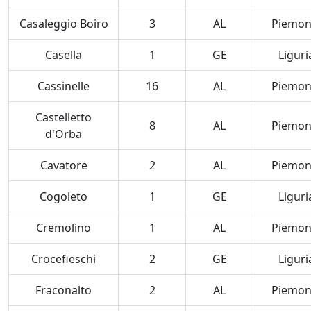
Casaleggio Boiro
3
AL
Piemon
Casella
1
GE
Liguri
Cassinelle
16
AL
Piemon
Castelletto
8
AL
Piemon
d'Orba
Cavatore
2
AL
Piemon
Cogoleto
1
GE
Liguri
Cremolino
1
AL
Piemon
Crocefieschi
2
GE
Liguri
Fraconalto
2
AL
Piemon