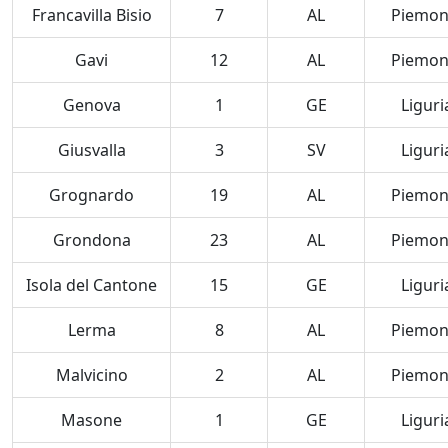
Francavilla Bisio
7
AL
Piemon
Gavi
12
AL
Piemon
Genova
1
GE
Liguri
Giusvalla
3
SV
Liguri
Grognardo
19
AL
Piemon
Grondona
23
AL
Piemon
Isola del Cantone
15
GE
Liguri
Lerma
8
AL
Piemon
Malvicino
2
AL
Piemon
Masone
1
GE
Liguri