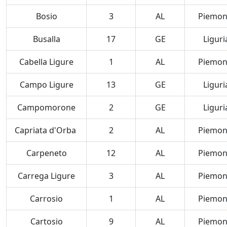
Bosio
3
AL
Piemon
Busalla
17
GE
Liguri
Cabella Ligure
1
AL
Piemon
Campo Ligure
13
GE
Liguri
Campomorone
2
GE
Liguri
Capriata d'Orba
2
AL
Piemon
Carpeneto
12
AL
Piemon
Carrega Ligure
3
AL
Piemon
Carrosio
1
AL
Piemon
Cartosio
9
AL
Piemon