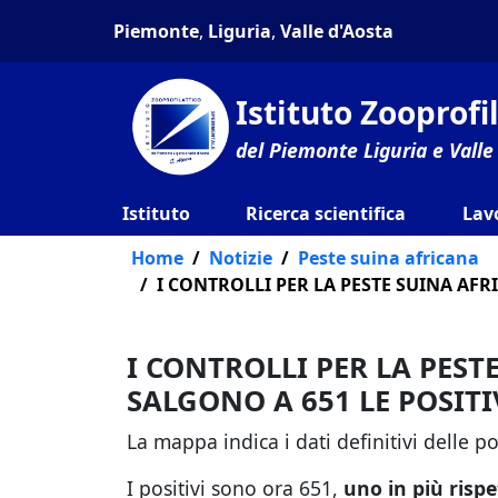
Piemonte
,
Liguria
,
Valle d'Aosta
Istituto Zooprof
del Piemonte Liguria e Valle
Istituto
Ricerca scientifica
Lav
Home
Notizie
Peste suina africana
I CONTROLLI PER LA PESTE SUINA AFR
I CONTROLLI PER LA PES
SALGONO A 651 LE POSITI
La mappa indica i dati definitivi delle p
I positivi sono ora 651,
uno in più risp