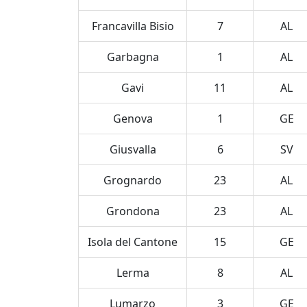
Francavilla Bisio
7
AL
Garbagna
1
AL
Gavi
11
AL
Genova
1
GE
Giusvalla
6
SV
Grognardo
23
AL
Grondona
23
AL
Isola del Cantone
15
GE
Lerma
8
AL
Lumarzo
3
GE