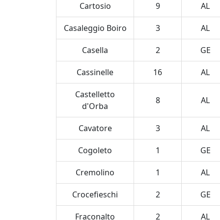
Cartosio
9
AL
Casaleggio Boiro
3
AL
Casella
2
GE
Cassinelle
16
AL
Castelletto
8
AL
d'Orba
Cavatore
3
AL
Cogoleto
1
GE
Cremolino
1
AL
Crocefieschi
2
GE
Fraconalto
2
AL