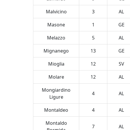
Malvicino
3
AL
Masone
1
GE
Melazzo
5
AL
Mignanego
13
GE
Mioglia
12
SV
Molare
12
AL
Mongiardino
4
AL
Ligure
Montaldeo
4
AL
Montaldo
7
AL