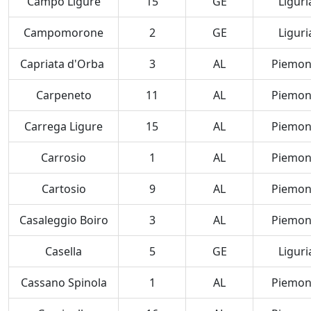
Campo Ligure
15
GE
Liguri
Campomorone
2
GE
Liguri
Capriata d'Orba
3
AL
Piemon
Carpeneto
11
AL
Piemon
Carrega Ligure
15
AL
Piemon
Carrosio
1
AL
Piemon
Cartosio
9
AL
Piemon
Casaleggio Boiro
3
AL
Piemon
Casella
5
GE
Liguri
Cassano Spinola
1
AL
Piemon