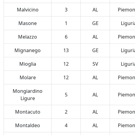
Malvicino
3
AL
Piemon
Masone
1
GE
Liguri
Melazzo
6
AL
Piemon
Mignanego
13
GE
Liguri
Mioglia
12
SV
Liguri
Molare
12
AL
Piemon
Mongiardino
5
AL
Piemon
Ligure
Montacuto
2
AL
Piemon
Montaldeo
4
AL
Piemon