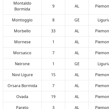
Montaldo
9
AL
Piemon
Bormida
Montoggio
8
GE
Liguri
Morbello
33
AL
Piemon
Mornese
1
AL
Piemon
Morsasco
7
AL
Piemon
Neirone
1
GE
Liguri
Novi Ligure
15
AL
Piemon
Orsara Bormida
7
AL
Piemon
Ovada
19
AL
Piemon
Pareto
3
AL
Piemon