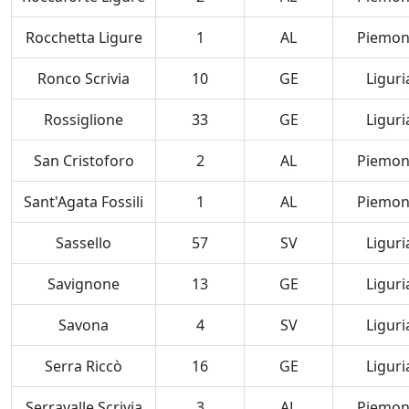
Rocchetta Ligure
1
AL
Piemon
Ronco Scrivia
10
GE
Liguri
Rossiglione
33
GE
Liguri
San Cristoforo
2
AL
Piemon
Sant'Agata Fossili
1
AL
Piemon
Sassello
57
SV
Liguri
Savignone
13
GE
Liguri
Savona
4
SV
Liguri
Serra Riccò
16
GE
Liguri
Serravalle Scrivia
3
AL
Piemon