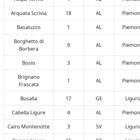
Arquata Scrivia
18
AL
Piemon
Basaluzzo
1
AL
Piemon
Borghetto di
9
AL
Piemon
Borbera
Bosio
3
AL
Piemon
Brignano
1
AL
Piemon
Frascata
Busalla
17
GE
Liguri
Cabella Ligure
4
AL
Piemon
Cairo Montenotte
3
SV
Liguri