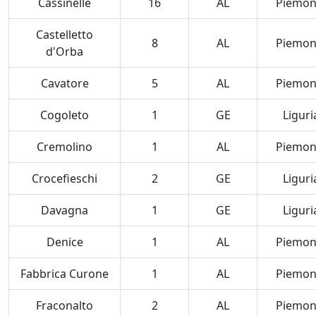
Cassinelle
16
AL
Piemon
Castelletto
8
AL
Piemon
d'Orba
Cavatore
5
AL
Piemon
Cogoleto
1
GE
Liguri
Cremolino
1
AL
Piemon
Crocefieschi
2
GE
Liguri
Davagna
1
GE
Liguri
Denice
1
AL
Piemon
Fabbrica Curone
1
AL
Piemon
Fraconalto
2
AL
Piemon