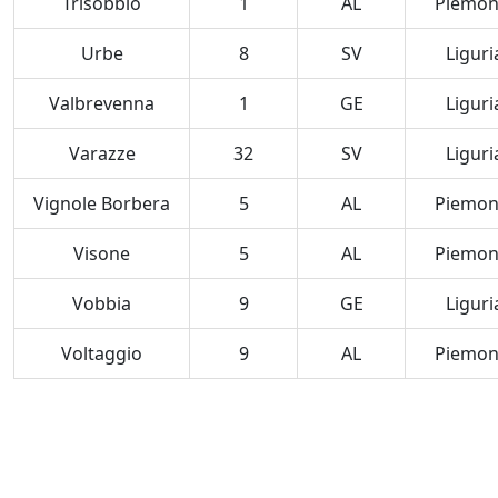
Trisobbio
1
AL
Piemon
Urbe
8
SV
Liguri
Valbrevenna
1
GE
Liguri
Varazze
32
SV
Liguri
Vignole Borbera
5
AL
Piemon
Visone
5
AL
Piemon
Vobbia
9
GE
Liguri
Voltaggio
9
AL
Piemon