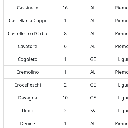
Cassinelle
16
AL
Piem
Castellania Coppi
1
AL
Piem
Castelletto d'Orba
8
AL
Piem
Cavatore
6
AL
Piem
Cogoleto
1
GE
Ligu
Cremolino
1
AL
Piem
Crocefieschi
2
GE
Ligu
Davagna
10
GE
Ligu
Dego
2
SV
Ligu
Denice
1
AL
Piem