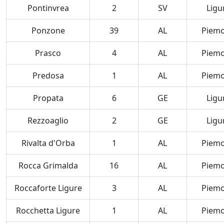
Pontinvrea
2
SV
Ligu
Ponzone
39
AL
Piem
Prasco
4
AL
Piem
Predosa
1
AL
Piem
Propata
6
GE
Ligu
Rezzoaglio
2
GE
Ligu
Rivalta d'Orba
1
AL
Piem
Rocca Grimalda
16
AL
Piem
Roccaforte Ligure
3
AL
Piem
Rocchetta Ligure
1
AL
Piem