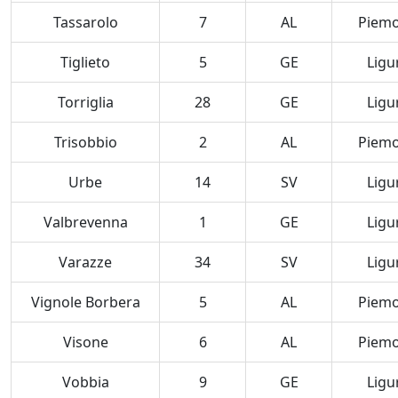
Tassarolo
7
AL
Piem
Tiglieto
5
GE
Ligu
Torriglia
28
GE
Ligu
Trisobbio
2
AL
Piem
Urbe
14
SV
Ligu
Valbrevenna
1
GE
Ligu
Varazze
34
SV
Ligu
Vignole Borbera
5
AL
Piem
Visone
6
AL
Piem
Vobbia
9
GE
Ligu