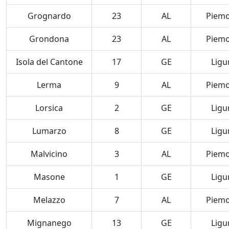
Grognardo
23
AL
Piem
Grondona
23
AL
Piem
Isola del Cantone
17
GE
Ligu
Lerma
9
AL
Piem
Lorsica
2
GE
Ligu
Lumarzo
8
GE
Ligu
Malvicino
3
AL
Piem
Masone
1
GE
Ligu
Melazzo
7
AL
Piem
Mignanego
13
GE
Ligu