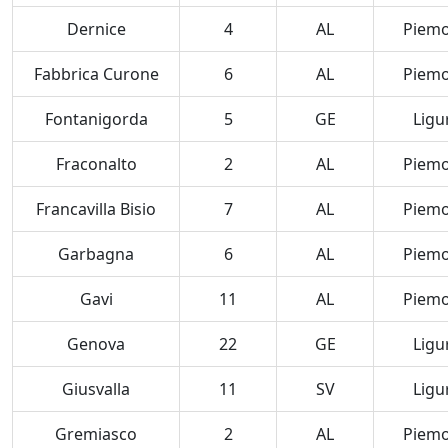
Dernice
4
AL
Piem
Fabbrica Curone
6
AL
Piem
Fontanigorda
5
GE
Ligu
Fraconalto
2
AL
Piem
Francavilla Bisio
7
AL
Piem
Garbagna
6
AL
Piem
Gavi
11
AL
Piem
Genova
22
GE
Ligu
Giusvalla
11
SV
Ligu
Gremiasco
2
AL
Piem