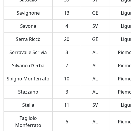
Savignone
13
GE
Ligu
Savona
4
SV
Ligu
Serra Riccò
20
GE
Ligu
Serravalle Scrivia
3
AL
Piem
Silvano d'Orba
7
AL
Piem
Spigno Monferrato
10
AL
Piem
Stazzano
3
AL
Piem
Stella
11
SV
Ligu
Tagliolo
6
AL
Piem
Monferrato