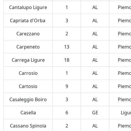
Cantalupo Ligure
1
AL
Piem
Capriata d'Orba
3
AL
Piem
Carezzano
2
AL
Piem
Carpeneto
13
AL
Piem
Carrega Ligure
18
AL
Piem
Carrosio
1
AL
Piem
Cartosio
9
AL
Piem
Casaleggio Boiro
3
AL
Piem
Casella
6
GE
Ligu
Cassano Spinola
2
AL
Piem