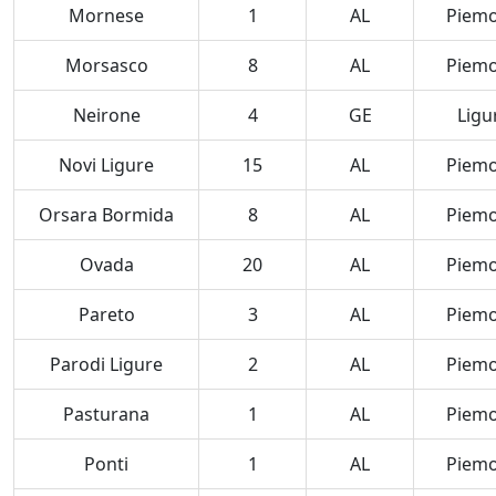
Mornese
1
AL
Piem
Morsasco
8
AL
Piem
Neirone
4
GE
Ligu
Novi Ligure
15
AL
Piem
Orsara Bormida
8
AL
Piem
Ovada
20
AL
Piem
Pareto
3
AL
Piem
Parodi Ligure
2
AL
Piem
Pasturana
1
AL
Piem
Ponti
1
AL
Piem