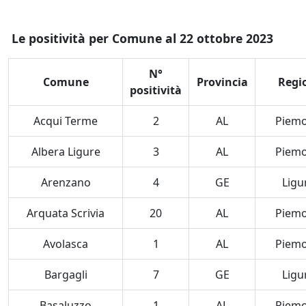
Le positività per Comune al 22 ottobre 2023
N°
Comune
Provincia
Regi
positività
Acqui Terme
2
AL
Piem
Albera Ligure
3
AL
Piem
Arenzano
4
GE
Ligu
Arquata Scrivia
20
AL
Piem
Avolasca
1
AL
Piem
Bargagli
7
GE
Ligu
Basaluzzo
1
AL
Piem