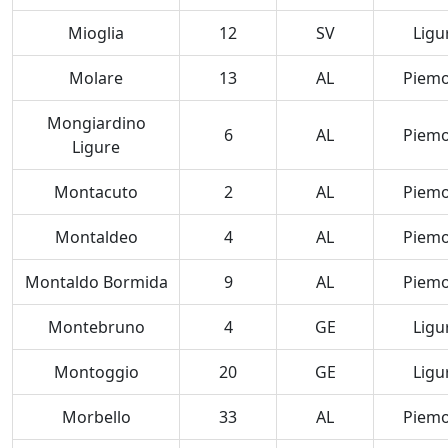
Mioglia
12
SV
Ligu
Molare
13
AL
Piem
Mongiardino
6
AL
Piem
Ligure
Montacuto
2
AL
Piem
Montaldeo
4
AL
Piem
Montaldo Bormida
9
AL
Piem
Montebruno
4
GE
Ligu
Montoggio
20
GE
Ligu
Morbello
33
AL
Piem