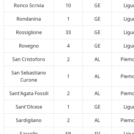
Ronco Scrivia
10
GE
Ligu
Rondanina
1
GE
Ligu
Rossiglione
33
GE
Ligu
Rovegno
4
GE
Ligu
San Cristoforo
2
AL
Piem
San Sebastiano
1
AL
Piem
Curone
Sant'Agata Fossili
2
AL
Piem
Sant'Olcese
1
GE
Ligu
Sardigliano
2
AL
Piem
Sassello
59
SV
Ligu