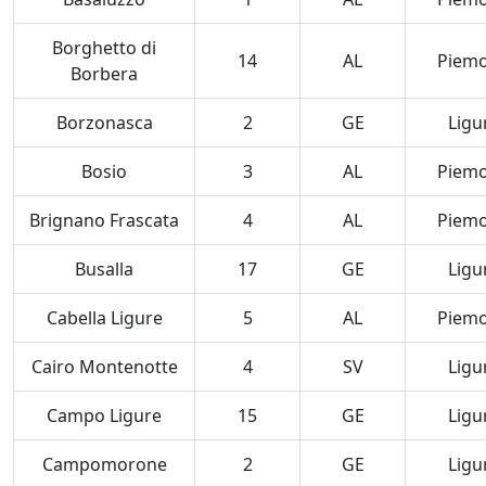
Borghetto di
14
AL
Piem
Borbera
Borzonasca
2
GE
Ligu
Bosio
3
AL
Piem
Brignano Frascata
4
AL
Piem
Busalla
17
GE
Ligu
Cabella Ligure
5
AL
Piem
Cairo Montenotte
4
SV
Ligu
Campo Ligure
15
GE
Ligu
Campomorone
2
GE
Ligu