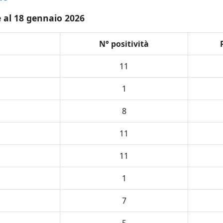
e al 18 gennaio 2026
N° positività
11
1
8
11
11
1
7