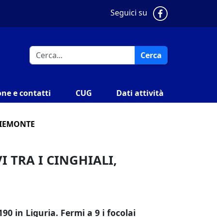
Pagina Faceb
Seguici su
Cerca
ne e contatti
CUG
Dati attività
 PIEMONTE
I TRA I CINGHIALI,
90 in Liguria. Fermi a 9 i focolai