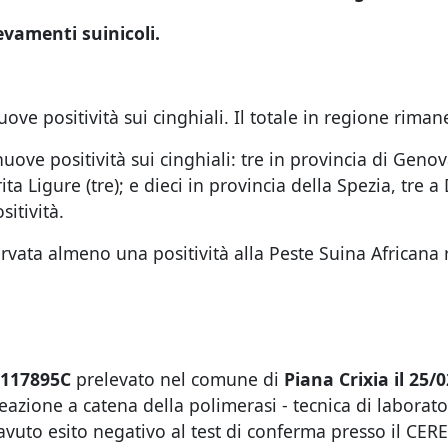
levamenti suinicoli.
ve positività sui cinghiali. Il totale in regione riman
 nuove positività sui cinghiali: tre in provincia di Gen
a Ligure (tre); e dieci in provincia della Spezia, tre a 
sitività.
rvata almeno una positività alla Peste Suina Africana
6117895C
prelevato nel comune di
Piana Crixia il 25/
azione a catena della polimerasi - tecnica di laborato
vuto esito negativo al test di conferma presso il CER