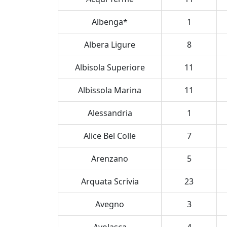
Albenga*
1
Albera Ligure
8
Albisola Superiore
11
Albissola Marina
11
Alessandria
1
Alice Bel Colle
7
Arenzano
5
Arquata Scrivia
23
Avegno
3