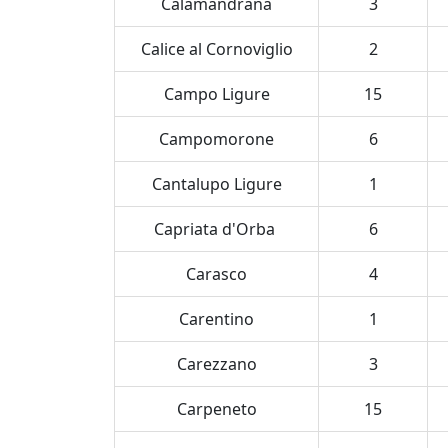
Calamandrana
3
Calice al Cornoviglio
2
Campo Ligure
15
Campomorone
6
Cantalupo Ligure
1
Capriata d'Orba
6
Carasco
4
Carentino
1
Carezzano
3
Carpeneto
15