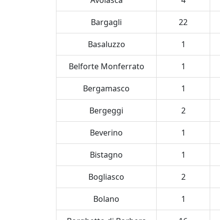
Avolasca
4
Bargagli
22
Basaluzzo
1
Belforte Monferrato
1
Bergamasco
1
Bergeggi
2
Beverino
1
Bistagno
1
Bogliasco
2
Bolano
1