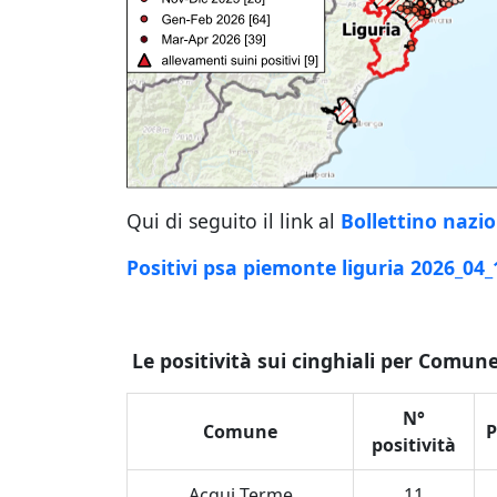
Qui di seguito il link al
Bollettino nazio
Positivi psa piemonte liguria 2026_04_
Le positività sui cinghiali per Comune
N°
Comune
P
positività
Acqui Terme
11