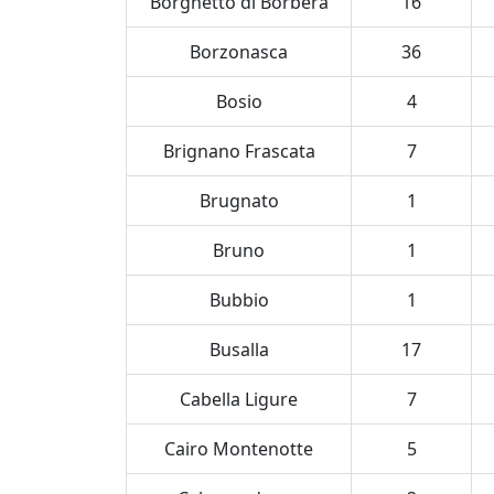
Borghetto di Borbera
16
Borzonasca
36
Bosio
4
Brignano Frascata
7
Brugnato
1
Bruno
1
Bubbio
1
Busalla
17
Cabella Ligure
7
Cairo Montenotte
5