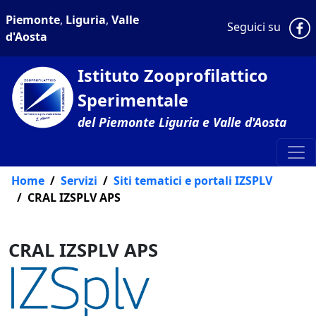
Piemonte
,
Liguria
,
Valle
P
Seguici su
d'Aosta
Istituto Zooprofilattico
Sperimentale
del Piemonte Liguria e Valle d'Aosta
Home
Servizi
Siti tematici e portali IZSPLV
CRAL IZSPLV APS
CRAL IZSPLV APS