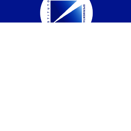
Istituto Zooprofilattico Sperimentale del
Piemonte, Liguria e Valle d'Aosta
Contatti
Via Bologna 148, 10154 Torino
C.F. / P.IVA:
05160100011
Codice univoco
IPA UF6CXU
PEC:
izsto@legalmail.it
Tel.:
01126861
Fax:
0112487770