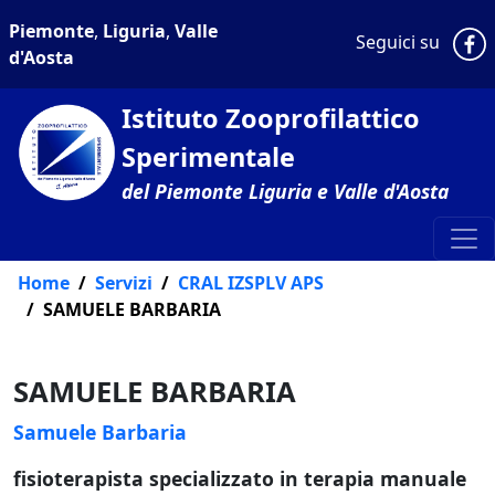
Piemonte
,
Liguria
,
Valle
P
Seguici su
d'Aosta
Istituto Zooprofilattico
Sperimentale
del Piemonte Liguria e Valle d'Aosta
Home
Servizi
CRAL IZSPLV APS
SAMUELE BARBARIA
SAMUELE BARBARIA
Samuele Barbaria
fisioterapista specializzato in terapia manuale