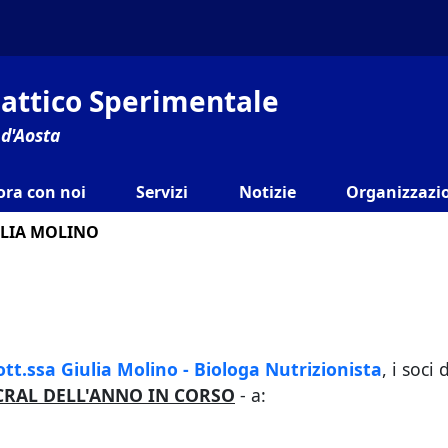
ilattico Sperimentale
 d'Aosta
ora con noi
Servizi
Notizie
Organizzazio
LIA MOLINO
ott.ssa Giulia Molino - Biologa Nutrizionista
, i soci
 CRAL DELL'ANNO IN CORSO
- a: