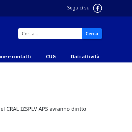
Pagina Faceb
Seguici su
Cerca
ne e contatti
CUG
Dati attività
 del CRAL IZSPLV APS avranno diritto