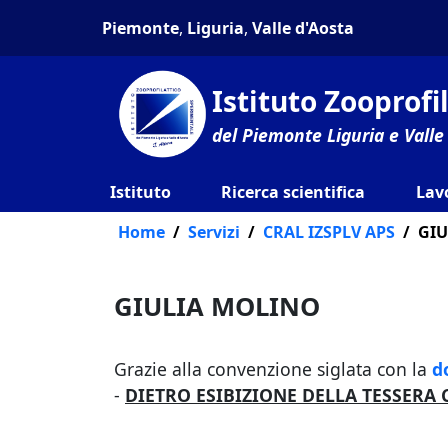
Piemonte
,
Liguria
,
Valle d'Aosta
Istituto Zooprof
del Piemonte Liguria e Valle
Istituto
Ricerca scientifica
Lav
Home
Servizi
CRAL IZSPLV APS
GIU
GIULIA MOLINO
Grazie alla convenzione siglata con la
d
-
DIETRO ESIBIZIONE DELLA TESSERA