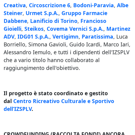
Creativa
,
Circoscrizione 6
,
Bodoni-Paravia
,
Albe
Steiner
,
Urmet S.p.A.
,
Gruppo Farmacie
Dabbene
,
Lanificio di Torino
,
Francioso
Gioielli
,
Steikos
,
Covema Vernici S.p.A.
,
Martinez
ADV
,
IDG01 S.p.A.
,
Vertigimn
,
Paratissima
, Luca
Borriello, Simona Gavioli, Guido Icardi, Marco Iari,
Alessandro Iemulo, e tutti i dipendenti dell'IZSPLV
che a vario titolo hanno collaborato al
raggiungimento dell'obiettivo.
Il progetto è stato coordinato e gestito
dal
Centro Ricreativo Culturale e Sportivo
dell’IZSPLV
.
CROWDFUNDING (RACCOLTA FONDI) ANCORA