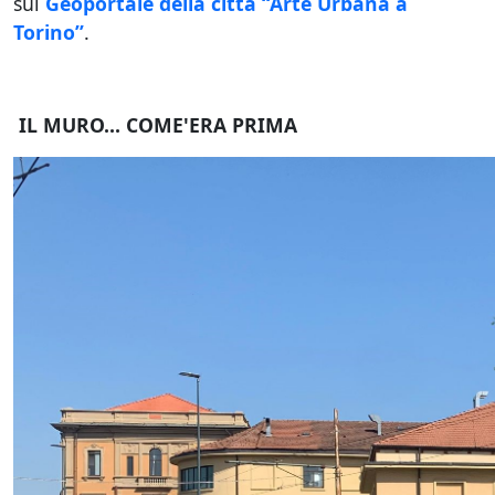
sul
Geoportale della città “Arte Urbana a
Torino”
.
IL MURO... COME'ERA PRIMA