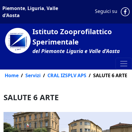
Piemonte
,
Liguria
,
Valle
P
Seguici su
d'Aosta
Istituto Zooprofilattico
Sperimentale
del Piemonte Liguria e Valle d'Aosta
Home
Servizi
CRAL IZSPLV APS
SALUTE 6 ARTE
SALUTE 6 ARTE