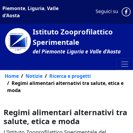
Piemonte
,
Liguria
,
Valle
P
Seguici su
d'Aosta
Istituto Zooprofilattico
Sperimentale
del Piemonte Liguria e Valle d'Aosta
Home
Notizie
Ricerca e progetti
Regimi alimentari alternativi tra salute, etica e
moda
Regimi alimentari alternativi tra
salute, etica e moda
L'Istituto Zooprofilattico Sperimentale del